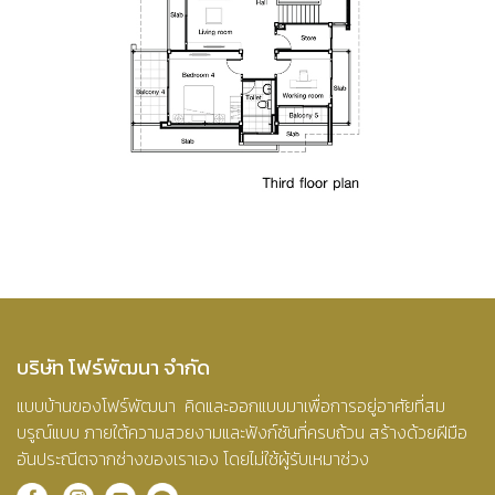
บริษัท โฟร์พัฒนา จำกัด
แบบบ้านของโฟร์พัฒนา คิดและออกแบบมาเพื่อการอยู่อาศัยที่สม
บรูณ์แบบ ภายใต้ความสวยงามและฟังก์ชันที่ครบถ้วน สร้างด้วยฝีมือ
อันประณีตจากช่างของเราเอง โดยไม่ใช้ผู้รับเหมาช่วง