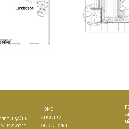
F
HOME
A
ABOUT US
ัยที่สมบรูณ์แบบ
บ
ืออันประณีตจาก
OUR SERVICE