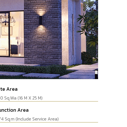
ite Area
00 Sq.Wa (16 M X 25 M)
unction Area
74 Sq.m (Include Service Area)