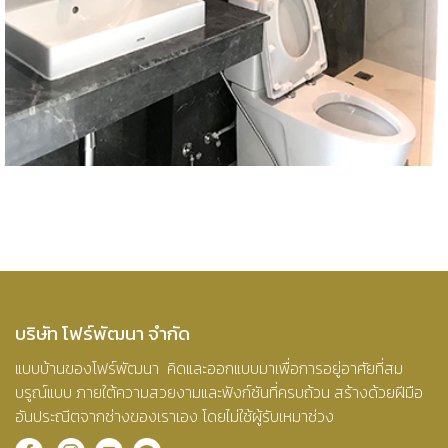
บริษัท โฟร์พัฒนา จำกัด
แบบบ้านของโฟร์พัฒนา คิดและออกแบบมาเพื่อการอยู่อาศัยที่สม
บรูณ์แบบ ภายใต้ความสวยงามและฟังก์ชันที่ครบถ้วน สร้างด้วยฝีมือ
อันประณีตจากช่างของเราเอง โดยไม่ใช้ผู้รับเหมาช่วง