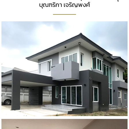
บุณฑริกา เจริญพงศ์