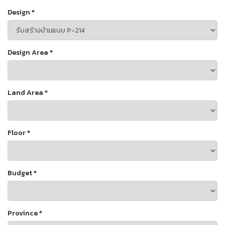
Design
*
Design Area
*
Land Area
*
Floor
*
Budget
*
Province
*